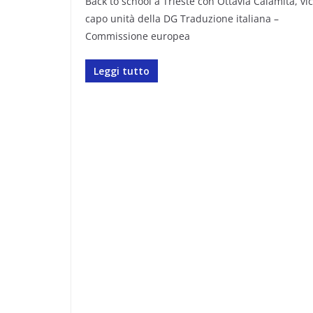
Back to school a Trieste con Ottavia Calamita, vi
capo unità della DG Traduzione italiana –
Commissione europea
Leggi tutto