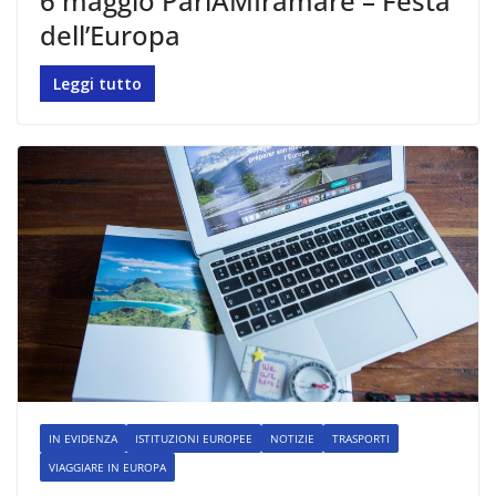
6 maggio ParlAMIramare – Festa
dell’Europa
Leggi tutto
IN EVIDENZA
ISTITUZIONI EUROPEE
NOTIZIE
TRASPORTI
VIAGGIARE IN EUROPA