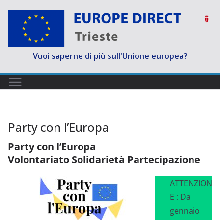
Salta
al
contenuto
Vuoi saperne di più sull'Unione europea?
Party con l’Europa
Party con l’Europa
Volontariato Solidarietà Partecipazione
ATTENZION
E : Da
gennaio