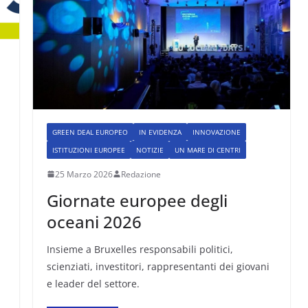
GREEN DEAL EUROPEO
IN EVIDENZA
INNOVAZIONE
ISTITUZIONI EUROPEE
NOTIZIE
UN MARE DI CENTRI
25 Marzo 2026
Redazione
Giornate europee degli
oceani 2026
Insieme a Bruxelles responsabili politici,
scienziati, investitori, rappresentanti dei giovani
e leader del settore.