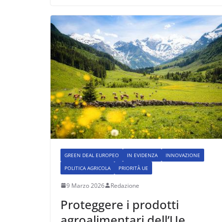
GREEN DEAL EUROPEO
IN EVIDENZA
INNOVAZIONE
POLITICA AGRICOLA
PRIORITÀ UE
9 Marzo 2026
Redazione
Proteggere i prodotti
agroalimentari dell’Ue