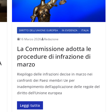
DIRITTO DELL'UNIONE EUROPEA
IN EVIDENZA
ITALIA
16 Marzo 2026
Redazione
La Commissione adotta le
procedure di infrazione di
A
marzo
Riepilogo delle infrazioni decise in marzo nei
confronti dei Paesi membri Ue per
a
inadempimento dell’applicazione delle regole del
diritto dell’Unione europea
Leggi tutto