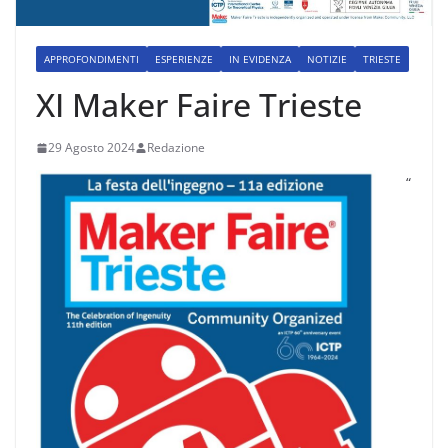
APPROFONDIMENTI
ESPERIENZE
IN EVIDENZA
NOTIZIE
TRIESTE
XI Maker Faire Trieste
29 Agosto 2024
Redazione
“