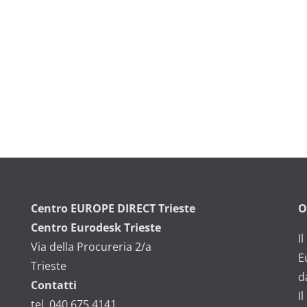
Centro EUROPE DIRECT Trieste
O
Centro Eurodesk Trieste
I
Via della Procureria 2/a
E
Trieste
d
Contatti
I
tel. 040 675 4141