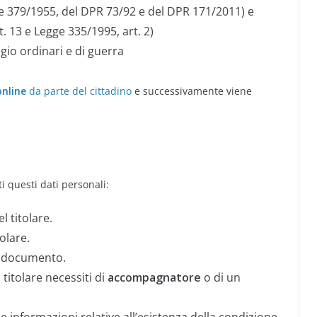
gge 379/1955, del DPR 73/92 e del DPR 171/2011) e
t. 13 e Legge 335/1995, art. 2)
legio ordinari e di guerra
nline
da parte del cittadino
e successivamente viene
i questi dati personali:
l titolare.
tolare.
 documento.
 titolare necessiti di
accompagnatore
o di un
nformazioni relative all’esistenza della condizione