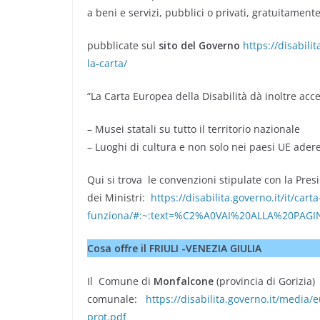
a beni e servizi, pubblici o privati, gratuitamente
pubblicate sul
sito del Governo
https://disabili
la-carta/
“La Carta Europea della Disabilità dà inoltre acc
– Musei statali su tutto il territorio nazionale
– Luoghi di cultura e non solo nei paesi UE aderent
Qui si trova le convenzioni stipulate con la Pres
dei Ministri:
https://disabilita.governo.it/it/car
funziona/#:~:text=%C2%A0VAI%20ALLA%20PA
Cosa offre il FRIULI -VENEZIA GIULIA
Il Comune di
Monfalcone
(provincia di Gorizia) 
comunale:
https://disabilita.governo.it/medi
prot.pdf