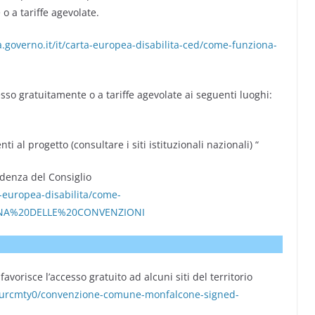
 o a tariffe agevolate.
ta.governo.it/it/carta-europea-disabilita-ced/come-funziona-
esso gratuitamente o a tariffe agevolate ai seguenti luoghi:
i al progetto (consultare i siti istituzionali nazionali) “
idenza del Consiglio
ta-europea-disabilita/come-
GINA%20DELLE%20CONVENZIONI
favorisce l’accesso gratuito ad alcuni siti del territorio
a/eurcmty0/convenzione-comune-monfalcone-signed-