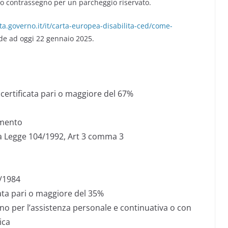
rpio contrassegno per un parcheggio riservato.
ita.governo.it/it/carta-europea-disabilita-ced/come-
ide ad oggi 22 gennaio 2025.
à certificata pari o maggiore del 67%
amento
lla Legge 104/1992, Art 3 comma 3
2/1984
icata pari o maggiore del 35%
segno per l’assistenza personale e continuativa o con
ica