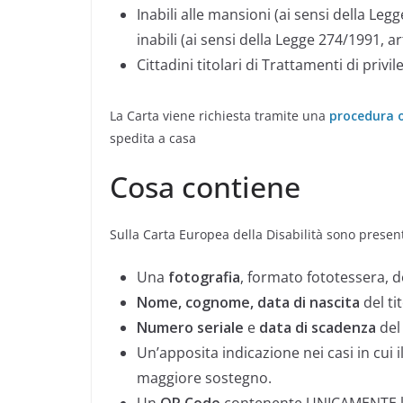
Inabili alle mansioni (ai sensi della Le
inabili (ai sensi della Legge 274/1991, ar
Cittadini titolari di Trattamenti di privi
La Carta viene richiesta tramite una
procedura o
spedita a casa
Cosa contiene
Sulla Carta Europea della Disabilità sono present
Una
fotografia
, formato fototessera, de
Nome, cognome, data di nascita
del ti
Numero seriale
e
data di scadenza
del
Un’apposita indicazione nei casi in cui il
maggiore sostegno.
Un
QR Code
contenente UNICAMENTE le i