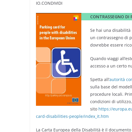
IO.CONDIVIDI
CONTRASSEGNO DI P
Se hai una disabilità
un contrassegno di p
dovrebbe essere ricono
Quando viaggi all’este
accesso a un certo nu
Spetta all’
autorità c
sulla base del modell
procedure locali. Prim
condizioni di utilizz
sito
https://europa.eu
card-disabilities-people/index_it.htm
La Carta Europea della Disabilità è il documento