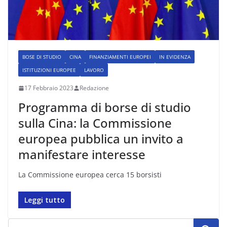
BOSE DI STUDIO
CINA
FINANZIAMENTI EUROPEI
IN EVIDENZA
ISTITUZIONI EUROPEE
LAVORO
17 Febbraio 2023
Redazione
Programma di borse di studio
sulla Cina: la Commissione
europea pubblica un invito a
manifestare interesse
La Commissione europea cerca 15 borsisti
Leggi tutto