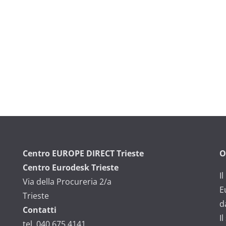
Centro EUROPE DIRECT Trieste
O
Centro Eurodesk Trieste
I
Via della Procureria 2/a
E
Trieste
d
Contatti
I
tel. 040 675 4141